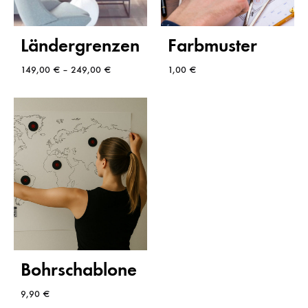
Farbmuster
Ländergrenzen
1,00
€
149,00
€
–
249,00
€
Bohrschablone
9,90
€