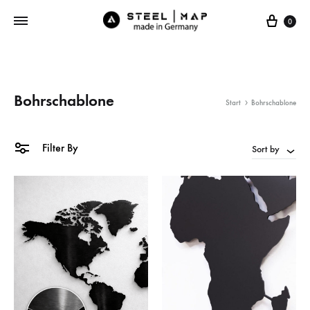
Cart
0
Bohrschablone
Start
Bohrschablone
Filter By
Sort by