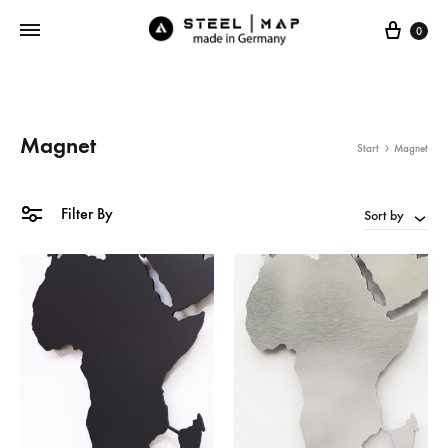
Cart
0
Magnet
Start
Magnet
Filter By
Sort by